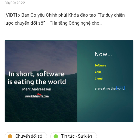
ngày 27/09/2022
30/09/2022
[VIDTI x Ban Cơ yếu Chính phủ] Khóa đào tạo “Tư duy chiến
lược chuyển đổi số” – “Hạ tầng Công nghệ cho…
Chuyển đổi số
Tin tức - Sự kiện