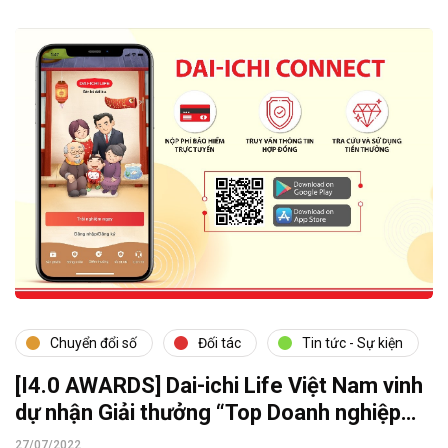
Chuyển đổi số
Đối tác
Tin tức - Sự kiện
[I4.0 AWARDS] Dai-ichi Life Việt Nam vinh
dự nhận Giải thưởng “Top Doanh nghiệp
Công nghiệp 4.0 Việt Nam”
27/07/2022