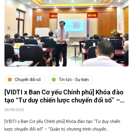
Chuyển đổi số
Tin tức - Sự kiện
[VIDTI x Ban Cơ yếu Chính phủ] Khóa đào
tạo “Tư duy chiến lược chuyển đổi số” –
“Quản trị chương trình chuyển đổi số”
30/09/2022
[VIDTI x Ban Cơ yếu Chính phủ] Khóa đào tạo “Tư duy chiến
lược chuyển đổi số” – “Quản trị chương trình chuyển…