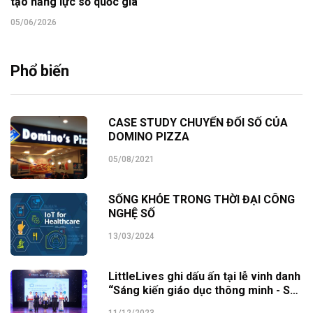
tạo năng lực số quốc gia
05/06/2026
Phổ biến
CASE STUDY CHUYỂN ĐỔI SỐ CỦA
DOMINO PIZZA
05/08/2021
SỐNG KHỎE TRONG THỜI ĐẠI CÔNG
NGHỆ SỐ
13/03/2024
LittleLives ghi dấu ấn tại lễ vinh danh
“Sáng kiến giáo dục thông minh - SEI
Awards 2023”
11/12/2023