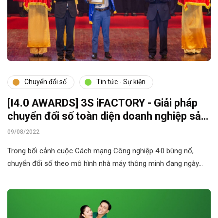
Chuyển đổi số
Tin tức - Sự kiện
[I4.0 AWARDS] 3S iFACTORY - Giải pháp
chuyển đổi số toàn diện doanh nghiệp sản
xuất được vinh danh i4.0 Award
09/08/2022
Trong bối cảnh cuộc Cách mạng Công nghiệp 4.0 bùng nổ,
chuyển đổi số theo mô hình nhà máy thông minh đang ngày…