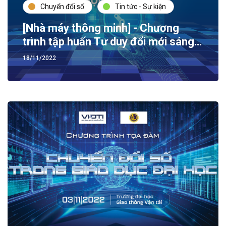
Chuyển đổi số
Tin tức - Sự kiện
[Nhà máy thông minh] - Chương
trình tập huấn Tư duy đổi mới sáng
tạo và chuyển đổi số trong lĩnh vực
18/11/2022
sản xuất kinh doanh