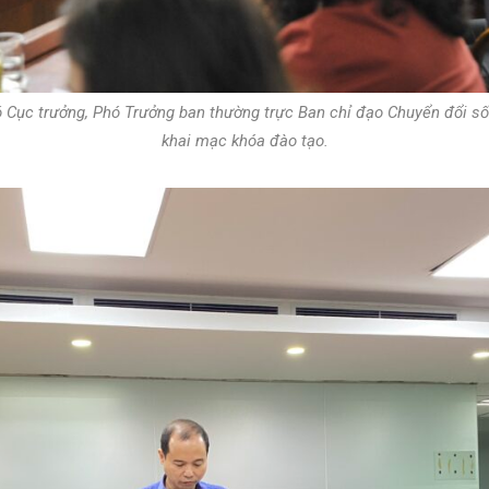
 Cục trưởng, Phó Trưởng ban thường trực Ban chỉ đạo Chuyển đổi s
khai mạc khóa đào tạo.