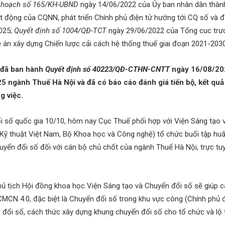
 hoạch số 165/KH-UBND
ngày 14/06/2022 của Ủy ban nhân dân thàn
ạt động của CQNN, phát triển Chính phủ điện tử hướng tới CQ số v
2025;
Quyết định số 1004/QĐ-TCT
ngày 29/06/2022 của Tổng cuc trư
 án xây dựng Chiến lược cải cách hệ thống thuế giai đoạn 2021-2030,
 đã ban hành
Quyết định số 40223/QĐ-CTHN-CNTT
ngày 16/08/202
 ngành Thuế Hà Nội và đã có báo cáo đánh giá tiến bộ, kết quả 
g việc.
 số quốc gia 10/10, hôm nay Cục Thuế phối hợp với Viện Sáng tạo v
 Kỹ thuật Việt Nam, Bộ Khoa học và Công nghệ) tổ chức buổi tập hu
uyển đổi số đối với cán bộ chủ chốt của ngành Thuế Hà Nội, trực tu
 tịch Hội đồng khoa học Viện Sáng tạo và Chuyển đổi số sẽ giúp c
MCN 4.0, đặc biệt là Chuyển đổi số trong khu vực công (Chính phủ đ
đổi số, cách thức xây dựng khung chuyển đổi số cho tổ chức và lộ t