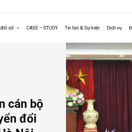
 đổi số
CASE – STUDY
Tin tức & Sự kiện
Dịch vụ
Đ
n cán bộ
yển đổi