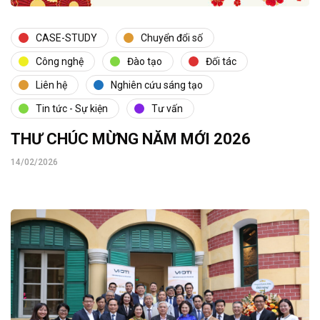
CASE-STUDY
Chuyển đổi số
Công nghệ
Đào tạo
Đối tác
Liên hệ
Nghiên cứu sáng tạo
Tin tức - Sự kiện
Tư vấn
THƯ CHÚC MỪNG NĂM MỚI 2026
14/02/2026