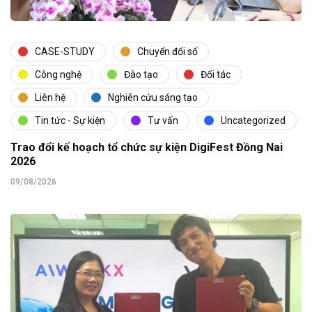
CASE-STUDY
Chuyển đổi số
Công nghệ
Đào tạo
Đối tác
Liên hệ
Nghiên cứu sáng tạo
Tin tức - Sự kiện
Tư vấn
Uncategorized
Trao đổi kế hoạch tổ chức sự kiện DigiFest Đồng Nai
2026
09/08/2026