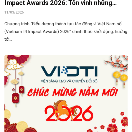
Impact Awards 2026: Tôn vinh những
thành tựu công nghệ tạo tác động cho hệ
11/03/2026
sinh thái số Việt Nam
Chương trình “Biểu dương thành tựu tác động vì Việt Nam số
(Vietnam I4 Impact Awards) 2026” chính thức khởi động, hướng
tới…