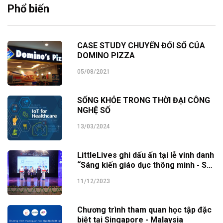
Phổ biến
CASE STUDY CHUYỂN ĐỔI SỐ CỦA
DOMINO PIZZA
05/08/2021
SỐNG KHỎE TRONG THỜI ĐẠI CÔNG
NGHỆ SỐ
13/03/2024
LittleLives ghi dấu ấn tại lễ vinh danh
“Sáng kiến giáo dục thông minh - SEI
Awards 2023”
11/12/2023
Chương trình tham quan học tập đặc
biệt tại Singapore - Malaysia