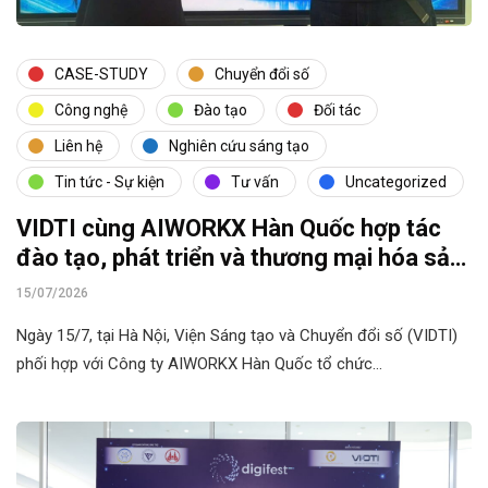
CASE-STUDY
Chuyển đổi số
Công nghệ
Đào tạo
Đối tác
Liên hệ
Nghiên cứu sáng tạo
Tin tức - Sự kiện
Tư vấn
Uncategorized
VIDTI cùng AIWORKX Hàn Quốc hợp tác
đào tạo, phát triển và thương mại hóa sản
phẩm AI
15/07/2026
Ngày 15/7, tại Hà Nội, Viện Sáng tạo và Chuyển đổi số (VIDTI)
phối hợp với Công ty AIWORKX Hàn Quốc tổ chức…