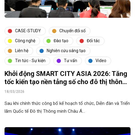
CASE-STUDY
Chuyển đổi số
Công nghệ
Đào tạo
Đối tác
Liên hệ
Nghiên cứu sáng tạo
Tin tức - Sự kiện
Tư vấn
Video
Khởi động SMART CITY ASIA 2026: Tăng
tốc kiến tạo nền tảng số cho đô thị thông
minh Việt Nam
18/03/2026
Sau khi chính thức công bố kế hoạch tổ chức, Diễn đàn và Triển
lãm Quốc tế Đô thị Thông minh Châu Á…