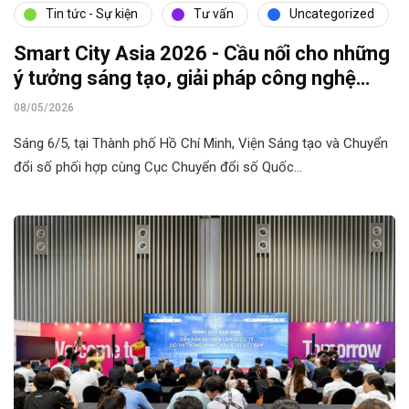
Tin tức - Sự kiện
Tư vấn
Uncategorized
Smart City Asia 2026 - Cầu nối cho những
ý tưởng sáng tạo, giải pháp công nghệ
hiện đại cho chuyển đổi số và đô thị thông
08/05/2026
minh
Sáng 6/5, tại Thành phố Hồ Chí Minh, Viện Sáng tạo và Chuyển
đổi số phối hợp cùng Cục Chuyển đổi số Quốc…