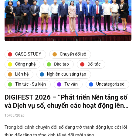
CASE-STUDY
Chuyển đổi số
Công nghệ
Đào tạo
Đối tác
Liên hệ
Nghiên cứu sáng tạo
Tin tức - Sự kiện
Tư vấn
Uncategorized
DIGIFEST 2026 – “Phát triển Nền tảng số
và Dịch vụ số, chuyển các hoạt động lên
môi trường số”
15/05/2026
Trong bối cảnh chuyển đổi số đang trở thành động lực cốt lõi
thúc đẩy tăng trưởng kinh tế và đổi mới sáng…