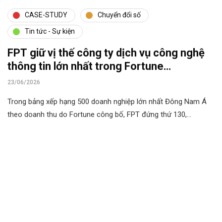
CASE-STUDY
Chuyển đổi số
Tin tức - Sự kiện
FPT giữ vị thế công ty dịch vụ công nghệ
thông tin lớn nhất trong Fortune
Southeast Asia 500
23/06/2026
Trong bảng xếp hạng 500 doanh nghiệp lớn nhất Đông Nam Á
theo doanh thu do Fortune công bố, FPT đứng thứ 130,…
Cùng phát triển với
VIDTI