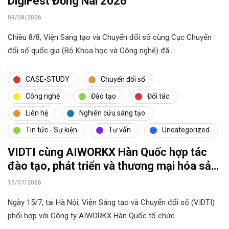
DigiFest Đồng Nai 2026
09/08/2026
Chiều 8/8, Viện Sáng tạo và Chuyển đổi số cùng Cục Chuyển
đổi số quốc gia (Bộ Khoa học và Công nghệ) đã…
CASE-STUDY
Chuyển đổi số
Công nghệ
Đào tạo
Đối tác
Liên hệ
Nghiên cứu sáng tạo
Tin tức - Sự kiện
Tư vấn
Uncategorized
VIDTI cùng AIWORKX Hàn Quốc hợp tác
đào tạo, phát triển và thương mại hóa sản
phẩm AI
15/07/2026
Ngày 15/7, tại Hà Nội, Viện Sáng tạo và Chuyển đổi số (VIDTI)
phối hợp với Công ty AIWORKX Hàn Quốc tổ chức…