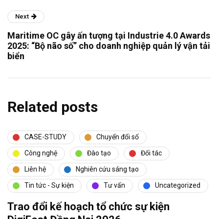
Next
Maritime OC gây ấn tượng tại Industrie 4.0 Awards
2025: “Bộ não số” cho doanh nghiệp quản lý vận tải
biển
Related posts
CASE-STUDY
Chuyển đổi số
Công nghệ
Đào tạo
Đối tác
Liên hệ
Nghiên cứu sáng tạo
Tin tức - Sự kiện
Tư vấn
Uncategorized
Trao đổi kế hoạch tổ chức sự kiện