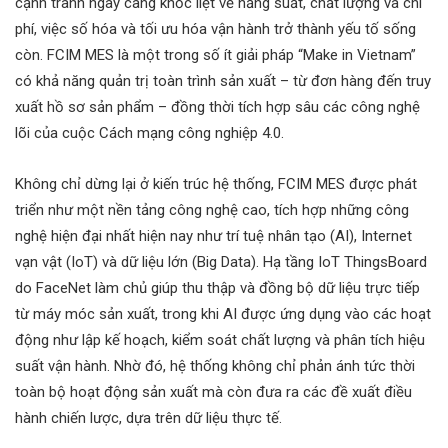
cạnh tranh ngày càng khốc liệt về năng suất, chất lượng và chi
phí, việc số hóa và tối ưu hóa vận hành trở thành yếu tố sống
còn. FCIM MES là một trong số ít giải pháp “Make in Vietnam”
có khả năng quản trị toàn trình sản xuất – từ đơn hàng đến truy
xuất hồ sơ sản phẩm – đồng thời tích hợp sâu các công nghệ
lõi của cuộc Cách mạng công nghiệp 4.0.
Không chỉ dừng lại ở kiến trúc hệ thống, FCIM MES được phát
triển như một nền tảng công nghệ cao, tích hợp những công
nghệ hiện đại nhất hiện nay như trí tuệ nhân tạo (AI), Internet
vạn vật (IoT) và dữ liệu lớn (Big Data). Hạ tầng IoT ThingsBoard
do FaceNet làm chủ giúp thu thập và đồng bộ dữ liệu trực tiếp
từ máy móc sản xuất, trong khi AI được ứng dụng vào các hoạt
động như lập kế hoạch, kiểm soát chất lượng và phân tích hiệu
suất vận hành. Nhờ đó, hệ thống không chỉ phản ánh tức thời
toàn bộ hoạt động sản xuất mà còn đưa ra các đề xuất điều
hành chiến lược, dựa trên dữ liệu thực tế.