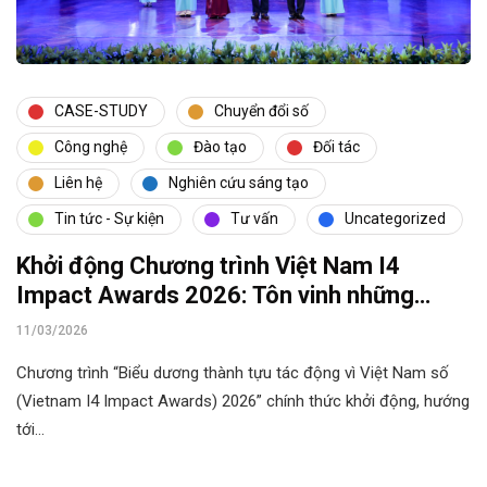
CASE-STUDY
Chuyển đổi số
Công nghệ
Đào tạo
Đối tác
Liên hệ
Nghiên cứu sáng tạo
Tin tức - Sự kiện
Tư vấn
Uncategorized
Khởi động Chương trình Việt Nam I4
Impact Awards 2026: Tôn vinh những
thành tựu công nghệ tạo tác động cho hệ
11/03/2026
sinh thái số Việt Nam
Chương trình “Biểu dương thành tựu tác động vì Việt Nam số
(Vietnam I4 Impact Awards) 2026” chính thức khởi động, hướng
tới…