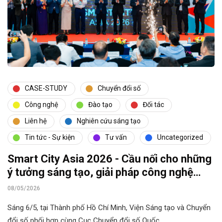
CASE-STUDY
Chuyển đổi số
Công nghệ
Đào tạo
Đối tác
Liên hệ
Nghiên cứu sáng tạo
Tin tức - Sự kiện
Tư vấn
Uncategorized
Smart City Asia 2026 - Cầu nối cho những
ý tưởng sáng tạo, giải pháp công nghệ
hiện đại cho chuyển đổi số và đô thị thông
08/05/2026
minh
Sáng 6/5, tại Thành phố Hồ Chí Minh, Viện Sáng tạo và Chuyển
đổi số phối hợp cùng Cục Chuyển đổi số Quốc…