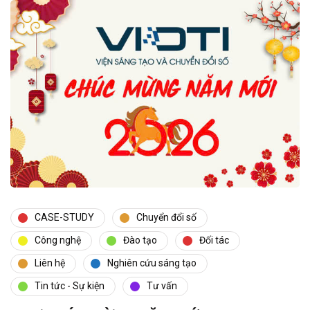
CASE-STUDY
Chuyển đổi số
Công nghệ
Đào tạo
Đối tác
Liên hệ
Nghiên cứu sáng tạo
Tin tức - Sự kiện
Tư vấn