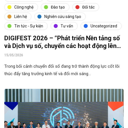
Công nghệ
Đào tạo
Đối tác
Liên hệ
Nghiên cứu sáng tạo
Tin tức - Sự kiện
Tư vấn
Uncategorized
DIGIFEST 2026 – “Phát triển Nền tảng số
và Dịch vụ số, chuyển các hoạt động lên
môi trường số”
15/05/2026
Trong bối cảnh chuyển đổi số đang trở thành động lực cốt lõi
thúc đẩy tăng trưởng kinh tế và đổi mới sáng…