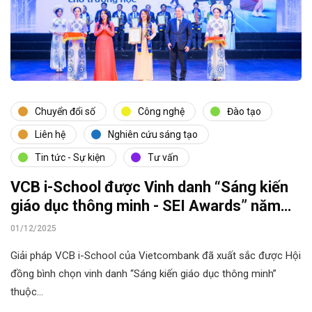
Chuyển đổi số
Công nghệ
Đào tạo
Liên hệ
Nghiên cứu sáng tạo
Tin tức - Sự kiện
Tư vấn
VCB i-School được Vinh danh “Sáng kiến
giáo dục thông minh - SEI Awards” năm
2025
01/12/2025
Giải pháp VCB i-School của Vietcombank đã xuất sắc được Hội
đồng bình chọn vinh danh “Sáng kiến giáo dục thông minh”
thuộc…