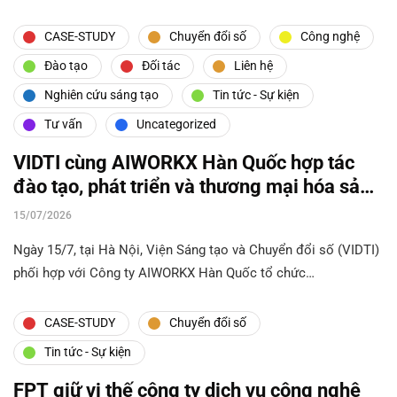
CASE-STUDY
Chuyển đổi số
Công nghệ
Đào tạo
Đối tác
Liên hệ
Nghiên cứu sáng tạo
Tin tức - Sự kiện
Tư vấn
Uncategorized
VIDTI cùng AIWORKX Hàn Quốc hợp tác
đào tạo, phát triển và thương mại hóa sản
phẩm AI
15/07/2026
Ngày 15/7, tại Hà Nội, Viện Sáng tạo và Chuyển đổi số (VIDTI)
phối hợp với Công ty AIWORKX Hàn Quốc tổ chức…
CASE-STUDY
Chuyển đổi số
Tin tức - Sự kiện
FPT giữ vị thế công ty dịch vụ công nghệ