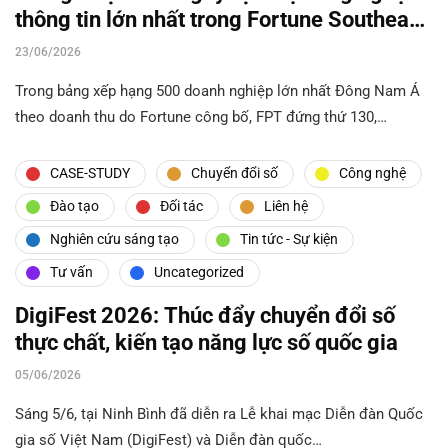
thông tin lớn nhất trong Fortune Southeast
Asia 500
23/06/2026
Trong bảng xếp hạng 500 doanh nghiệp lớn nhất Đông Nam Á
theo doanh thu do Fortune công bố, FPT đứng thứ 130,…
CASE-STUDY
Chuyển đổi số
Công nghệ
Đào tạo
Đối tác
Liên hệ
Nghiên cứu sáng tạo
Tin tức - Sự kiện
Tư vấn
Uncategorized
DigiFest 2026: Thúc đẩy chuyển đổi số
thực chất, kiến tạo năng lực số quốc gia
05/06/2026
Sáng 5/6, tại Ninh Bình đã diễn ra Lễ khai mạc Diễn đàn Quốc
gia số Việt Nam (DigiFest) và Diễn đàn quốc…