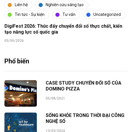
Liên hệ
Nghiên cứu sáng tạo
Tin tức - Sự kiện
Tư vấn
Uncategorized
DigiFest 2026: Thúc đẩy chuyển đổi số thực chất, kiến
tạo năng lực số quốc gia
05/06/2026
Phổ biến
CASE STUDY CHUYỂN ĐỔI SỐ CỦA
DOMINO PIZZA
05/08/2021
SỐNG KHỎE TRONG THỜI ĐẠI CÔNG
NGHỆ SỐ
13/03/2024