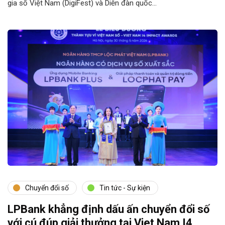
gia số Việt Nam (DigiFest) và Diễn đàn quốc…
Chuyển đổi số
Tin tức - Sự kiện
LPBank khẳng định dấu ấn chuyển đổi số
với cú đúp giải thưởng tại Viet Nam I4