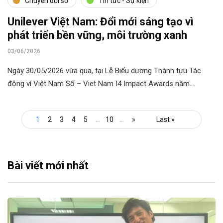
Chuyển đổi số
Tin tức - Sự kiện
Unilever Việt Nam: Đổi mới sáng tạo vì
phát triển bền vững, môi trường xanh
03/06/2026
Ngày 30/05/2026 vừa qua, tại Lễ Biểu dương Thành tựu Tác
động vì Việt Nam Số – Viet Nam I4 Impact Awards năm…
1
2
3
4
5
...
10
...
»
Last »
Bài viết mới nhất