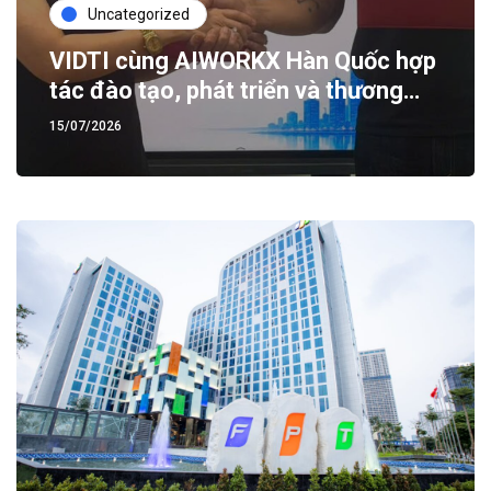
Uncategorized
VIDTI cùng AIWORKX Hàn Quốc hợp
tác đào tạo, phát triển và thương
mại hóa sản phẩm AI
15/07/2026