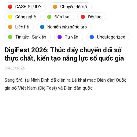
CASE-STUDY
Chuyển đổi số
Công nghệ
Đào tạo
Đối tác
Liên hệ
Nghiên cứu sáng tạo
Tin tức - Sự kiện
Tư vấn
Uncategorized
DigiFest 2026: Thúc đẩy chuyển đổi số
thực chất, kiến tạo năng lực số quốc gia
05/06/2026
Sáng 5/6, tại Ninh Bình đã diễn ra Lễ khai mạc Diễn đàn Quốc
gia số Việt Nam (DigiFest) và Diễn đàn quốc…
Cùng phát triển với