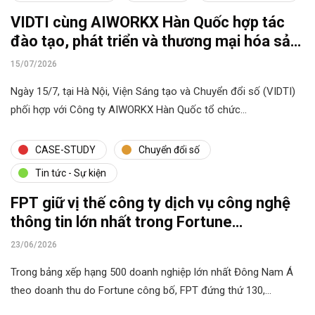
VIDTI cùng AIWORKX Hàn Quốc hợp tác
đào tạo, phát triển và thương mại hóa sản
phẩm AI
15/07/2026
Ngày 15/7, tại Hà Nội, Viện Sáng tạo và Chuyển đổi số (VIDTI)
phối hợp với Công ty AIWORKX Hàn Quốc tổ chức…
CASE-STUDY
Chuyển đổi số
Tin tức - Sự kiện
FPT giữ vị thế công ty dịch vụ công nghệ
thông tin lớn nhất trong Fortune
Southeast Asia 500
23/06/2026
Trong bảng xếp hạng 500 doanh nghiệp lớn nhất Đông Nam Á
theo doanh thu do Fortune công bố, FPT đứng thứ 130,…