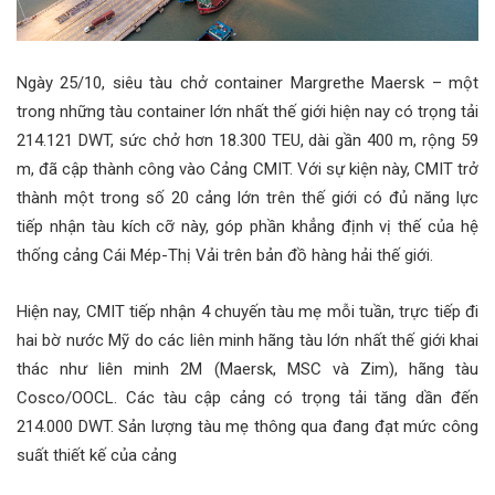
Ngày 25/10, siêu tàu chở container Margrethe Maersk – một
trong những tàu container lớn nhất thế giới hiện nay có trọng tải
214.121 DWT, sức chở hơn 18.300 TEU, dài gần 400 m, rộng 59
m, đã cập thành công vào Cảng CMIT. Với sự kiện này, CMIT trở
thành một trong số 20 cảng lớn trên thế giới có đủ năng lực
tiếp nhận tàu kích cỡ này, góp phần khẳng định vị thế của hệ
thống cảng Cái Mép-Thị Vải trên bản đồ hàng hải thế giới.
Hiện nay, CMIT tiếp nhận 4 chuyến tàu mẹ mỗi tuần, trực tiếp đi
hai bờ nước Mỹ do các liên minh hãng tàu lớn nhất thế giới khai
thác như liên minh 2M (Maersk, MSC và Zim), hãng tàu
Cosco/OOCL. Các tàu cập cảng có trọng tải tăng dần đến
214.000 DWT. Sản lượng tàu mẹ thông qua đang đạt mức công
suất thiết kế của cảng