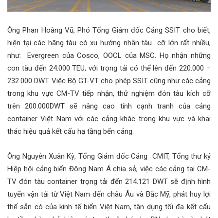
Ông Phan Hoàng Vũ, Phó Tổng Giám đốc Cảng SSIT cho biết,
hiện tại các hãng tàu có xu hướng nhận tàu cỡ lớn rất nhiều,
như: Evergreen của Cosco, OOCL của MSC. Họ nhận những
con tàu đến 24.000 TEU, với trọng tải có thể lên đến 220.000 –
232.000 DWT. Việc Bộ GT-VT cho phép SSIT cũng như các cảng
trong khu vực CM-TV tiếp nhận, thử nghiệm đón tàu kích cỡ
trên 200.000DWT sẽ nâng cao tính cạnh tranh của cảng
container Việt Nam với các cảng khác trong khu vực và khai
thác hiệu quả kết cấu hạ tầng bến cảng.
Ông Nguyễn Xuân Kỳ, Tổng Giám đốc Cảng CMIT, Tổng thư ký
Hiệp hội cảng biển Đông Nam Á chia sẻ, việc các cảng tại CM-
TV đón tàu container trọng tải đến 214.121 DWT sẽ định hình
tuyến vận tải từ Việt Nam đến châu Âu và Bắc Mỹ, phát huy lợi
thế sẵn có của kinh tế biển Việt Nam, tận dụng tối đa kết cấu