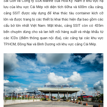
Sài Gòn và Công ty SSA Marine của Hoa Kỳ. Nằm ở khu vực hạ
lưu của khu vực Cái Mép với diện tích 60ha và 600m cầu cảng,
cảng SSIT được xây dựng để khai thác tàu container kích cỡ
lớn và được trang bị các thiết bị khai thác hiện đại bao gồm các
cẩu bờ lớn nhất Việt Nam. Mặt khác, cảng SSIT còn có 435m
bến chuyên dùng cho sà lan kết nối hàng xuất và nhập khẩu từ
các ICDs (điểm thông quan nội địa), các cảng tại các khu vực
TP.HCM, Đồng Nai và Bình Dương với khu vực cảng Cái Mép.