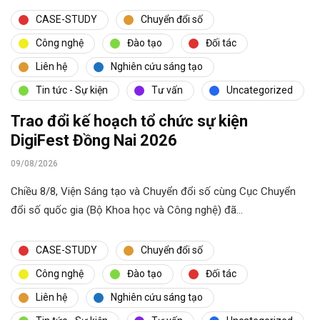
CASE-STUDY
Chuyển đổi số
Công nghệ
Đào tạo
Đối tác
Liên hệ
Nghiên cứu sáng tạo
Tin tức - Sự kiện
Tư vấn
Uncategorized
Trao đổi kế hoạch tổ chức sự kiện
DigiFest Đồng Nai 2026
09/08/2026
Chiều 8/8, Viện Sáng tạo và Chuyển đổi số cùng Cục Chuyển
đổi số quốc gia (Bộ Khoa học và Công nghệ) đã…
CASE-STUDY
Chuyển đổi số
Công nghệ
Đào tạo
Đối tác
Liên hệ
Nghiên cứu sáng tạo