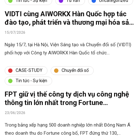
Tin tức - Sự kiện
Tư vấn
Uncategorized
VIDTI cùng AIWORKX Hàn Quốc hợp tác
đào tạo, phát triển và thương mại hóa sản
phẩm AI
15/07/2026
Ngày 15/7, tại Hà Nội, Viện Sáng tạo và Chuyển đổi số (VIDTI)
phối hợp với Công ty AIWORKX Hàn Quốc tổ chức…
CASE-STUDY
Chuyển đổi số
Tin tức - Sự kiện
FPT giữ vị thế công ty dịch vụ công nghệ
thông tin lớn nhất trong Fortune
Southeast Asia 500
23/06/2026
Trong bảng xếp hạng 500 doanh nghiệp lớn nhất Đông Nam Á
theo doanh thu do Fortune công bố, FPT đứng thứ 130,…