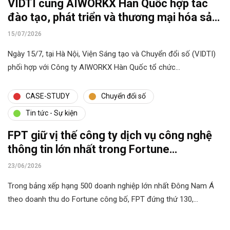
VIDTI cùng AIWORKX Hàn Quốc hợp tác
đào tạo, phát triển và thương mại hóa sản
phẩm AI
15/07/2026
Ngày 15/7, tại Hà Nội, Viện Sáng tạo và Chuyển đổi số (VIDTI)
phối hợp với Công ty AIWORKX Hàn Quốc tổ chức…
CASE-STUDY
Chuyển đổi số
Tin tức - Sự kiện
FPT giữ vị thế công ty dịch vụ công nghệ
thông tin lớn nhất trong Fortune
Southeast Asia 500
23/06/2026
Trong bảng xếp hạng 500 doanh nghiệp lớn nhất Đông Nam Á
theo doanh thu do Fortune công bố, FPT đứng thứ 130,…