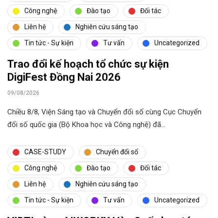
Công nghệ
Đào tạo
Đối tác
Liên hệ
Nghiên cứu sáng tạo
Tin tức - Sự kiện
Tư vấn
Uncategorized
Trao đổi kế hoạch tổ chức sự kiện
DigiFest Đồng Nai 2026
09/08/2026
Chiều 8/8, Viện Sáng tạo và Chuyển đổi số cùng Cục Chuyển
đổi số quốc gia (Bộ Khoa học và Công nghệ) đã…
CASE-STUDY
Chuyển đổi số
Công nghệ
Đào tạo
Đối tác
Liên hệ
Nghiên cứu sáng tạo
Tin tức - Sự kiện
Tư vấn
Uncategorized