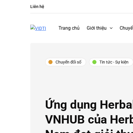
Liên hệ
Trang chủ
Giới thiệu
Chuyể
Chuyển đổi số
Tin tức - Sự kiện
Ứng dụng Herbal
VNHUB của Herba