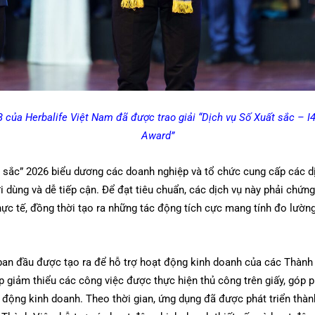
của Herbalife Việt Nam đã được trao giải “Dịch vụ Số Xuất sắc – I4 
Award”
t sắc” 2026 biểu dương các doanh nghiệp và tổ chức cung cấp các d
ời dùng và dễ tiếp cận. Để đạt tiêu chuẩn, các dịch vụ này phải chứ
hực tế, đồng thời tạo ra những tác động tích cực mang tính đo lườn
an đầu được tạo ra để hỗ trợ hoạt động kinh doanh của các Thành 
 giảm thiểu các công việc được thực hiện thủ công trên giấy, góp p
 động kinh doanh. Theo thời gian, ứng dụng đã được phát triển thàn