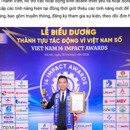
 Thành Viên, hỗ trợ các hoạt động kinh doanh thiết yếu và hoạt độ
ấp các tính năng hiện tại đồng thời giới thiệu các tính năng mới đ
ng, bao gồm truyền thông, đăng ký tham gia sự kiện, theo dõi đơn h