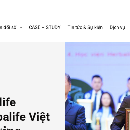
n đổi số
CASE – STUDY
Tin tức & Sự kiện
Dịch vụ
ife
life Việt