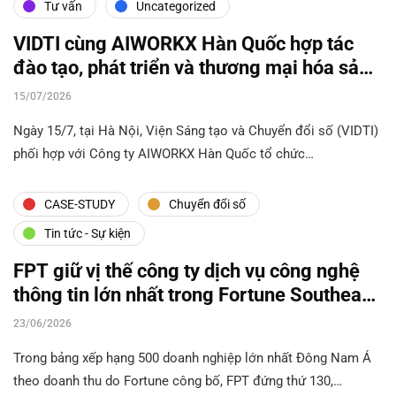
Tư vấn
Uncategorized
VIDTI cùng AIWORKX Hàn Quốc hợp tác
đào tạo, phát triển và thương mại hóa sản
phẩm AI
15/07/2026
Ngày 15/7, tại Hà Nội, Viện Sáng tạo và Chuyển đổi số (VIDTI)
phối hợp với Công ty AIWORKX Hàn Quốc tổ chức…
CASE-STUDY
Chuyển đổi số
Tin tức - Sự kiện
FPT giữ vị thế công ty dịch vụ công nghệ
thông tin lớn nhất trong Fortune Southeast
Asia 500
23/06/2026
Trong bảng xếp hạng 500 doanh nghiệp lớn nhất Đông Nam Á
theo doanh thu do Fortune công bố, FPT đứng thứ 130,…