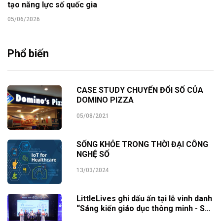
tạo năng lực số quốc gia
05/06/2026
Phổ biến
CASE STUDY CHUYỂN ĐỔI SỐ CỦA
DOMINO PIZZA
05/08/2021
SỐNG KHỎE TRONG THỜI ĐẠI CÔNG
NGHỆ SỐ
13/03/2024
LittleLives ghi dấu ấn tại lễ vinh danh
“Sáng kiến giáo dục thông minh - SEI
Awards 2023”