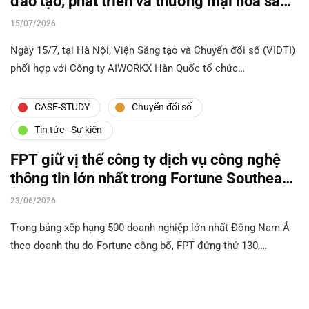
đào tạo, phát triển và thương mại hóa sản
phẩm AI
15/07/2026
Ngày 15/7, tại Hà Nội, Viện Sáng tạo và Chuyển đổi số (VIDTI)
phối hợp với Công ty AIWORKX Hàn Quốc tổ chức…
CASE-STUDY
Chuyển đổi số
Tin tức - Sự kiện
FPT giữ vị thế công ty dịch vụ công nghệ
thông tin lớn nhất trong Fortune Southeast
Asia 500
23/06/2026
Trong bảng xếp hạng 500 doanh nghiệp lớn nhất Đông Nam Á
theo doanh thu do Fortune công bố, FPT đứng thứ 130,…