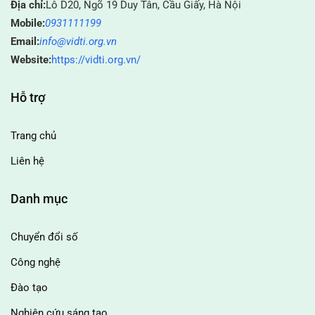
Địa chỉ:
Lô D20, Ngõ 19 Duy Tân, Cầu Giấy, Hà Nội
Mobile:
0931111199
Email:
info@vidti.org.vn
Website:
https://vidti.org.vn/
Hỗ trợ
Trang chủ
Liên hệ
Danh mục
Chuyển đổi số
Công nghệ
Đào tạo
Nghiên cứu sáng tạo