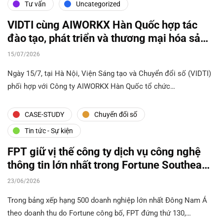
Tư vấn
Uncategorized
VIDTI cùng AIWORKX Hàn Quốc hợp tác
đào tạo, phát triển và thương mại hóa sản
phẩm AI
15/07/2026
Ngày 15/7, tại Hà Nội, Viện Sáng tạo và Chuyển đổi số (VIDTI)
phối hợp với Công ty AIWORKX Hàn Quốc tổ chức…
CASE-STUDY
Chuyển đổi số
Tin tức - Sự kiện
FPT giữ vị thế công ty dịch vụ công nghệ
thông tin lớn nhất trong Fortune Southeast
Asia 500
23/06/2026
Trong bảng xếp hạng 500 doanh nghiệp lớn nhất Đông Nam Á
theo doanh thu do Fortune công bố, FPT đứng thứ 130,…