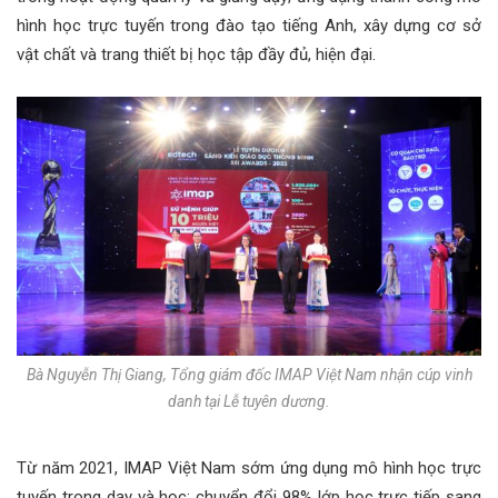
hình học trực tuyến trong đào tạo tiếng Anh, xây dựng cơ sở
vật chất và trang thiết bị học tập đầy đủ, hiện đại.
Bà Nguyễn Thị Giang, Tổng giám đốc IMAP Việt Nam nhận cúp vinh
danh tại Lễ tuyên dương.
Từ năm 2021, IMAP Việt Nam sớm ứng dụng mô hình học trực
tuyến trong dạy và học; chuyển đổi 98% lớp học trực tiếp sang