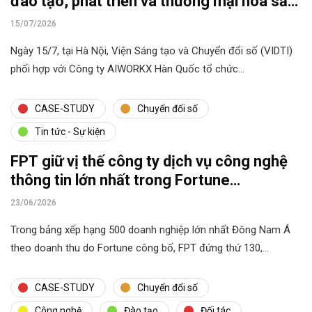
đào tạo, phát triển và thương mại hóa sản
phẩm AI
15/07/2026
Ngày 15/7, tại Hà Nội, Viện Sáng tạo và Chuyển đổi số (VIDTI)
phối hợp với Công ty AIWORKX Hàn Quốc tổ chức…
CASE-STUDY
Chuyển đổi số
Tin tức - Sự kiện
FPT giữ vị thế công ty dịch vụ công nghệ
thông tin lớn nhất trong Fortune
Southeast Asia 500
23/06/2026
Trong bảng xếp hạng 500 doanh nghiệp lớn nhất Đông Nam Á
theo doanh thu do Fortune công bố, FPT đứng thứ 130,…
CASE-STUDY
Chuyển đổi số
Công nghệ
Đào tạo
Đối tác