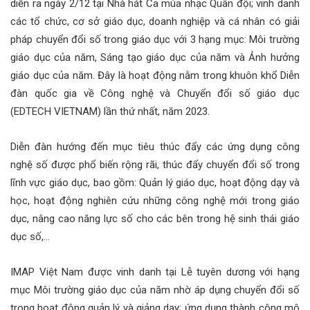
diễn ra ngày 2/12 tại Nhà hát Ca múa nhạc Quân đội; vinh danh
các tổ chức, cơ sở giáo dục, doanh nghiệp và cá nhân có giải
pháp chuyển đổi số trong giáo dục với 3 hạng mục: Môi trường
giáo dục của năm, Sáng tạo giáo dục của năm và Ảnh hưởng
giáo dục của năm. Đây là hoạt động nằm trong khuôn khổ Diễn
đàn quốc gia về Công nghệ và Chuyển đổi số giáo dục
(EDTECH VIETNAM) lần thứ nhất, năm 2023.
Diễn đàn hướng đến mục tiêu thúc đẩy các ứng dụng công
nghệ số được phổ biến rộng rãi, thúc đẩy chuyển đổi số trong
lĩnh vực giáo dục, bao gồm: Quản lý giáo dục, hoạt động dạy và
học, hoạt động nghiên cứu những công nghệ mới trong giáo
dục, nâng cao năng lực số cho các bên trong hệ sinh thái giáo
dục số,…
IMAP Việt Nam được vinh danh tại Lễ tuyên dương với hạng
mục Môi trường giáo dục của năm nhờ áp dụng chuyển đổi số
trong hoạt động quản lý và giảng dạy; ứng dụng thành công mô