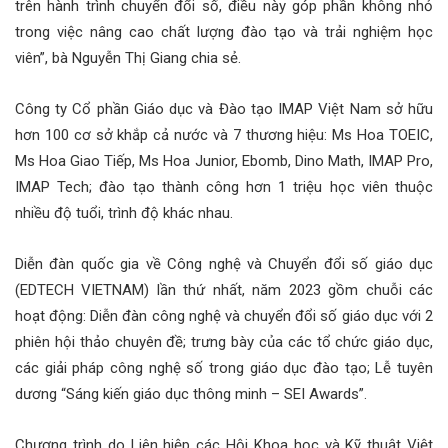
trên hành trình chuyển đổi số, điều này góp phần không nhỏ
trong việc nâng cao chất lượng đào tạo và trải nghiệm học
viên”, bà Nguyễn Thị Giang chia sẻ.
Công ty Cổ phần Giáo dục và Đào tạo IMAP Việt Nam sở hữu
hơn 100 cơ sở khắp cả nước và 7 thương hiệu: Ms Hoa TOEIC,
Ms Hoa Giao Tiếp, Ms Hoa Junior, Ebomb, Dino Math, IMAP Pro,
IMAP Tech; đào tạo thành công hơn 1 triệu học viên thuộc
nhiều độ tuổi, trình độ khác nhau.
Diễn đàn quốc gia về Công nghệ và Chuyển đổi số giáo dục
(EDTECH VIETNAM) lần thứ nhất, năm 2023 gồm chuỗi các
hoạt động: Diễn đàn công nghệ và chuyển đổi số giáo dục với 2
phiên hội thảo chuyên đề; trưng bày của các tổ chức giáo dục,
các giải pháp công nghệ số trong giáo dục đào tạo; Lễ tuyên
dương “Sáng kiến giáo dục thông minh – SEI Awards”.
Chương trình do Liên hiệp các Hội Khoa học và Kỹ thuật Việt