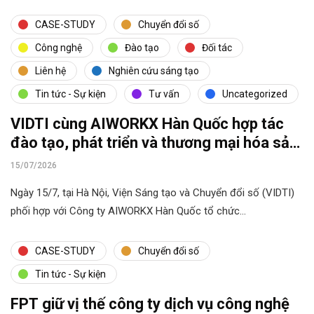
CASE-STUDY
Chuyển đổi số
Công nghệ
Đào tạo
Đối tác
Liên hệ
Nghiên cứu sáng tạo
Tin tức - Sự kiện
Tư vấn
Uncategorized
VIDTI cùng AIWORKX Hàn Quốc hợp tác
đào tạo, phát triển và thương mại hóa sản
phẩm AI
15/07/2026
Ngày 15/7, tại Hà Nội, Viện Sáng tạo và Chuyển đổi số (VIDTI)
phối hợp với Công ty AIWORKX Hàn Quốc tổ chức…
CASE-STUDY
Chuyển đổi số
Tin tức - Sự kiện
FPT giữ vị thế công ty dịch vụ công nghệ