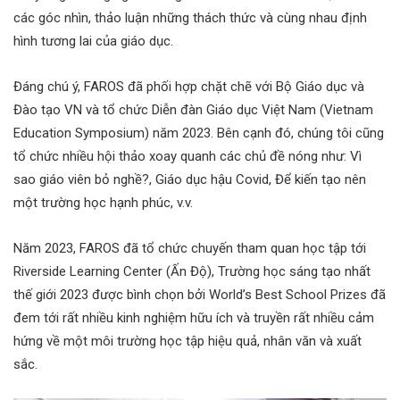
các góc nhìn, thảo luận những thách thức và cùng nhau định
hình tương lai của giáo dục.
Đáng chú ý, FAROS đã phối hợp chặt chẽ với Bộ Giáo dục và
Đào tạo VN và tổ chức Diễn đàn Giáo dục Việt Nam (Vietnam
Education Symposium) năm 2023. Bên cạnh đó, chúng tôi cũng
tổ chức nhiều hội thảo xoay quanh các chủ đề nóng như: Vì
sao giáo viên bỏ nghề?, Giáo dục hậu Covid, Để kiến tạo nên
một trường học hạnh phúc, v.v.
Năm 2023, FAROS đã tổ chức chuyến tham quan học tập tới
Riverside Learning Center (Ấn Độ), Trường học sáng tạo nhất
thế giới 2023 được bình chọn bởi World’s Best School Prizes đã
đem tới rất nhiều kinh nghiệm hữu ích và truyền rất nhiều cảm
hứng về một môi trường học tập hiệu quả, nhân văn và xuất
sắc.