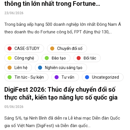
thông tin lớn nhất trong Fortune
Southeast Asia 500
23/06/2026
Trong bảng xếp hạng 500 doanh nghiệp lớn nhất Đông Nam Á
theo doanh thu do Fortune công bố, FPT đứng thứ 130,…
CASE-STUDY
Chuyển đổi số
Công nghệ
Đào tạo
Đối tác
Liên hệ
Nghiên cứu sáng tạo
Tin tức - Sự kiện
Tư vấn
Uncategorized
DigiFest 2026: Thúc đẩy chuyển đổi số
thực chất, kiến tạo năng lực số quốc gia
05/06/2026
Sáng 5/6, tại Ninh Bình đã diễn ra Lễ khai mạc Diễn đàn Quốc
gia số Việt Nam (DigiFest) và Diễn đàn quốc…