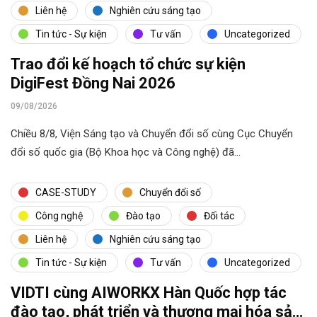
Liên hệ
Nghiên cứu sáng tạo
Tin tức - Sự kiện
Tư vấn
Uncategorized
Trao đổi kế hoạch tổ chức sự kiện
DigiFest Đồng Nai 2026
09/08/2026
Chiều 8/8, Viện Sáng tạo và Chuyển đổi số cùng Cục Chuyển
đổi số quốc gia (Bộ Khoa học và Công nghệ) đã…
CASE-STUDY
Chuyển đổi số
Công nghệ
Đào tạo
Đối tác
Liên hệ
Nghiên cứu sáng tạo
Tin tức - Sự kiện
Tư vấn
Uncategorized
VIDTI cùng AIWORKX Hàn Quốc hợp tác
đào tạo, phát triển và thương mại hóa sản