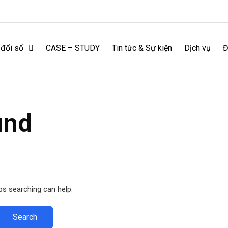
 đổi số
CASE – STUDY
Tin tức & Sự kiện
Dịch vụ
Đ
und
ps searching can help.