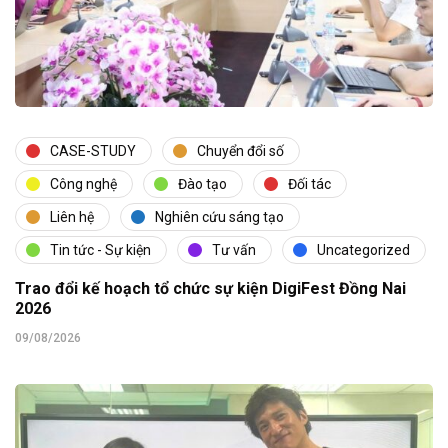
CASE-STUDY
Chuyển đổi số
Công nghệ
Đào tạo
Đối tác
Liên hệ
Nghiên cứu sáng tạo
Tin tức - Sự kiện
Tư vấn
Uncategorized
Trao đổi kế hoạch tổ chức sự kiện DigiFest Đồng Nai
2026
09/08/2026