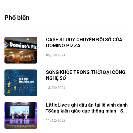
Phổ biến
CASE STUDY CHUYỂN ĐỔI SỐ CỦA
DOMINO PIZZA
05/08/2021
SỐNG KHỎE TRONG THỜI ĐẠI CÔNG
NGHỆ SỐ
13/03/2024
LittleLives ghi dấu ấn tại lễ vinh danh
“Sáng kiến giáo dục thông minh - SEI
Awards 2023”
11/12/2023