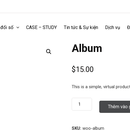
 đổi số
CASE – STUDY
Tin tức & Sự kiện
Dịch vụ
Đ
Album
$
15.00
This is a simple, virtual product
Thêm vào 
SKU:
woo-album