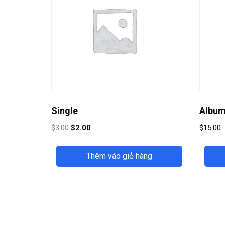
Single
Albu
$
3.00
$
2.00
$
15.00
Thêm vào giỏ hàng