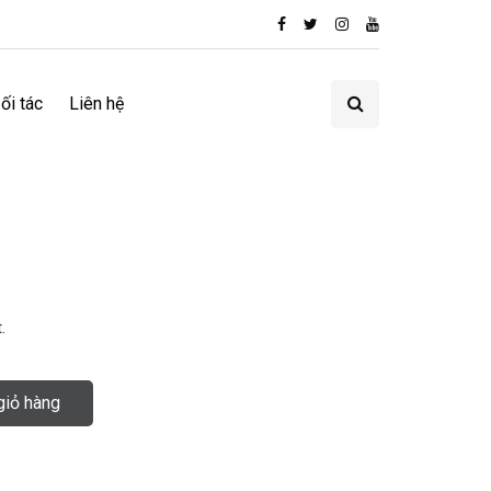
ối tác
Liên hệ
.
giỏ hàng