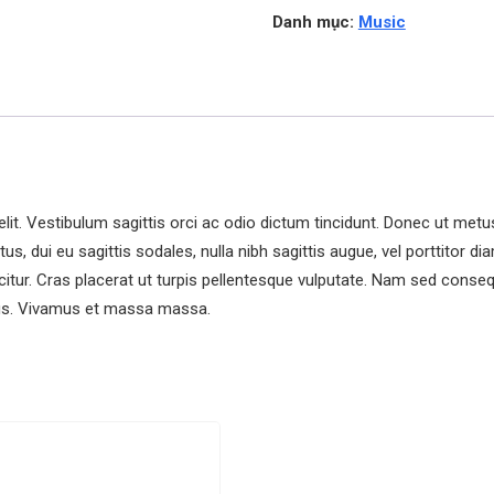
Danh mục:
Music
it. Vestibulum sagittis orci ac odio dictum tincidunt. Donec ut metus
us, dui eu sagittis sodales, nulla nibh sagittis augue, vel porttitor
citur. Cras placerat ut turpis pellentesque vulputate. Nam sed consequa
urus. Vivamus et massa massa.