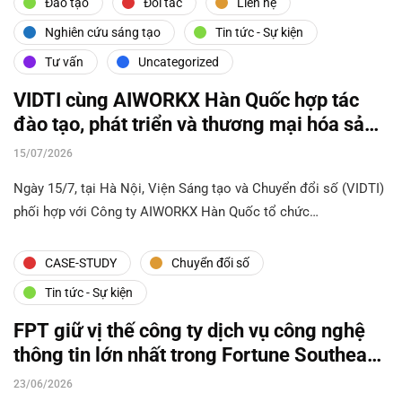
Đào tạo
Đối tác
Liên hệ
Nghiên cứu sáng tạo
Tin tức - Sự kiện
Tư vấn
Uncategorized
VIDTI cùng AIWORKX Hàn Quốc hợp tác
đào tạo, phát triển và thương mại hóa sản
phẩm AI
15/07/2026
Ngày 15/7, tại Hà Nội, Viện Sáng tạo và Chuyển đổi số (VIDTI)
phối hợp với Công ty AIWORKX Hàn Quốc tổ chức…
CASE-STUDY
Chuyển đổi số
Tin tức - Sự kiện
FPT giữ vị thế công ty dịch vụ công nghệ
thông tin lớn nhất trong Fortune Southeast
Asia 500
23/06/2026