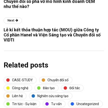
Chuyển đổi số phá vỡ mô hình kinh doanh OEM
như thế nào?
Next
Lễ kí kết thỏa thuận hợp tác (MOU) giữa Công ty
Cổ phần Hanel và Viện Sáng tạo và Chuyển đổi số
VIDTI
Related posts
CASE-STUDY
Chuyển đổi số
Công nghệ
Đào tạo
Đối tác
Liên hệ
Nghiên cứu sáng tạo
Tin tức - Sự kiện
Tư vấn
Uncategorized