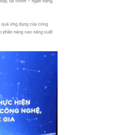
iệp, tài chính – ngân hàng,
u quả ứng dụng của công
góp phần nâng cao năng suất