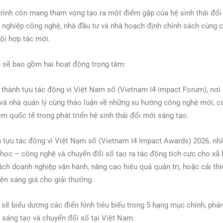
rình còn mang tham vọng tạo ra một điểm gặp của hệ sinh thái đổ
nghiệp công nghệ, nhà đầu tư và nhà hoạch định chính sách cùng chi
ội hợp tác mới.
 sẽ bao gồm hai hoạt động trọng tâm:
 thành tựu tác động vì Việt Nam số (Vietnam I4 impact Forum), nơi
và nhà quản lý cùng thảo luận về những xu hướng công nghệ mới, c
ệm quốc tế trong phát triển hệ sinh thái đổi mới sáng tạo.
h tựu tác động vì Việt Nam số (Vietnam I4 Impact Awards) 2026, nh
 học – công nghệ và chuyển đổi số tạo ra tác động tích cực cho xã 
ách doanh nghiệp vận hành, nâng cao hiệu quả quản trị, hoặc cải th
ên sáng giá cho giải thưởng.
sẽ biểu dương các điển hình tiêu biểu trong 5 hạng mục chính, phả
 sáng tạo và chuyển đổi số tại Việt Nam.