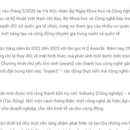
c vào tháng 5/2026 tại Hà Nội, nhân dịp Ngày Khoa học và Công ngh
ọc và Kỹ thuật Việt Nam chỉ đạo, Bộ Khoa học và Công nghệ bảo trợ
uyển đổi số quốc gia tổ chức, cùng sự tham gia của nhiều cơ quan 
 mới sáng tạo và cộng đồng chuyên gia trong nước và quốc tế.
ức hằng năm từ 2022 đến 2025 với tên gọi I4.0 Awards. Năm nay, Ch
g chỉ là thay đổi về mặt hình thức, mà phản ánh một bước tiến tron
 Chương trình chủ yếu tôn vinh (award) các thành tựu công nghệ g
n mới đặt trọng tâm vào “impact” – tác động thực tiễn mà công nghệ m
cận mới được mở rộng thành bốn trụ cột: Industry (Công nghiệp) – 
act (Tác động). Nói một cách thẳng thắn: một công nghệ dù hiện đại
hể cho doanh nghiệp, cho nền kinh tế và cho cộng đồng.
được thiết kế như một nền tảng nhằm phát hiện và lan tỏa những mô 