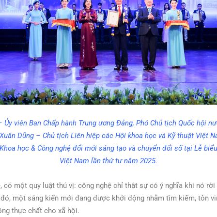
 Ủy viên Ban Chấp hành Trung ương Đảng, Phó Chủ tịch Quốc hội nư
uân Dũng – Chủ tịch Liên hiệp các Hội khoa học và Kỹ thuật Việt N
hoa học & Công nghệ đổi mới sáng tạo và chuyển đổi số tại Lễ biể
Việt Nam lần thứ tư năm 2025.
, có một quy luật thú vị: công nghệ chỉ thật sự có ý nghĩa khi nó rờ
 đó, một sáng kiến mới đang được khởi động nhằm tìm kiếm, tôn vin
ộng thực chất cho xã hội.