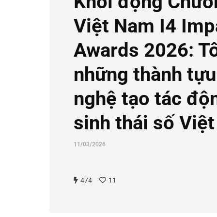
Khởi động Chươn
Việt Nam I4 Imp
Awards 2026: Tô
những thành tựu
nghệ tạo tác độ
sinh thái số Việ
11/03/2026
474
11