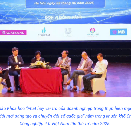
hảo Khoa học “Phát huy vai trò của doanh nghiệp trong thực hiện mục
 đổi mới sáng tạo và chuyển đổi số quốc gia” nằm trong khuôn khổ C
Công nghiệp 4.0 Việt Nam lần thứ tư năm 2025.