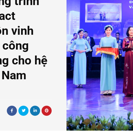
g trình
act
n vinh
 công
ng cho hệ
t Nam