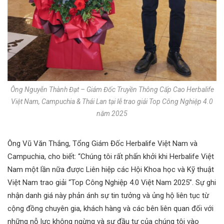
Ông Nguyễn Thành Đạt – Giám Đốc Truyền Thông Cấp Cao Herbalife
Việt Nam, Campuchia & Thái Lan tại lễ trao giải Top Công Nghiệp 4.0
năm 2025
Ông Vũ Văn Thắng, Tổng Giám Đốc Herbalife Việt Nam và
Campuchia, cho biết: “Chúng tôi rất phấn khởi khi Herbalife Việt
Nam một lần nữa được Liên hiệp các Hội Khoa học và Kỹ thuật
Việt Nam trao giải “Top Công Nghiệp 4.0 Việt Nam 2025”. Sự ghi
nhận danh giá này phản ánh sự tin tưởng và ủng hộ liên tục từ
cộng đồng chuyên gia, khách hàng và các bên liên quan đối với
những nỗ lực không ngừng và sự đầu tư của chúng tôi vào