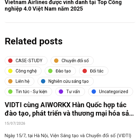
Vietnam Airlines được vinh danh tại Top Công
nghiệp 4.0 Việt Nam năm 2025
Related posts
CASE-STUDY
Chuyển đổi số
Công nghệ
Đào tạo
Đối tác
Liên hệ
Nghiên cứu sáng tạo
Tin tức - Sự kiện
Tư vấn
Uncategorized
VIDTI cùng AIWORKX Hàn Quốc hợp tác
đào tạo, phát triển và thương mại hóa sản
phẩm AI
15/07/2026
Ngày 15/7, tại Hà Nội, Viện Sáng tạo và Chuyển đổi số (VIDTI)