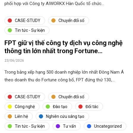
phối hợp với Công ty AIWORKX Hàn Quốc tổ chức…
CASE-STUDY
Chuyển đổi số
Tin tức - Sự kiện
FPT giữ vị thế công ty dịch vụ công nghệ
thông tin lớn nhất trong Fortune
Southeast Asia 500
23/06/2026
Trong bảng xếp hạng 500 doanh nghiệp lớn nhất Đông Nam Á
theo doanh thu do Fortune công bố, FPT đứng thứ 130,…
CASE-STUDY
Chuyển đổi số
Công nghệ
Đào tạo
Đối tác
Liên hệ
Nghiên cứu sáng tạo
Tin tức - Sự kiện
Tư vấn
Uncategorized