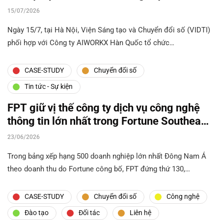
phẩm AI
15/07/2026
Ngày 15/7, tại Hà Nội, Viện Sáng tạo và Chuyển đổi số (VIDTI)
phối hợp với Công ty AIWORKX Hàn Quốc tổ chức…
CASE-STUDY
Chuyển đổi số
Tin tức - Sự kiện
FPT giữ vị thế công ty dịch vụ công nghệ
thông tin lớn nhất trong Fortune Southeast
Asia 500
23/06/2026
Trong bảng xếp hạng 500 doanh nghiệp lớn nhất Đông Nam Á
theo doanh thu do Fortune công bố, FPT đứng thứ 130,…
CASE-STUDY
Chuyển đổi số
Công nghệ
Đào tạo
Đối tác
Liên hệ