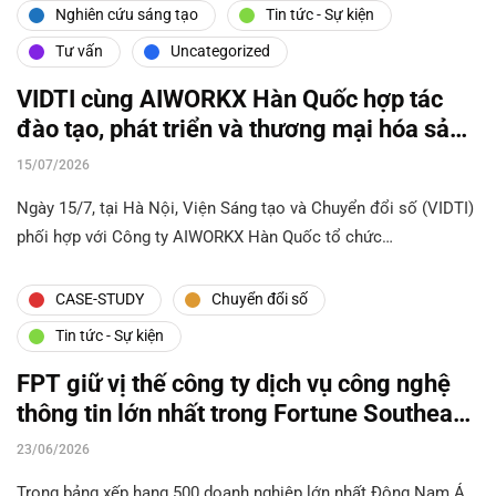
Nghiên cứu sáng tạo
Tin tức - Sự kiện
Tư vấn
Uncategorized
VIDTI cùng AIWORKX Hàn Quốc hợp tác
đào tạo, phát triển và thương mại hóa sản
phẩm AI
15/07/2026
Ngày 15/7, tại Hà Nội, Viện Sáng tạo và Chuyển đổi số (VIDTI)
phối hợp với Công ty AIWORKX Hàn Quốc tổ chức…
CASE-STUDY
Chuyển đổi số
Tin tức - Sự kiện
FPT giữ vị thế công ty dịch vụ công nghệ
thông tin lớn nhất trong Fortune Southeast
Asia 500
23/06/2026
Trong bảng xếp hạng 500 doanh nghiệp lớn nhất Đông Nam Á