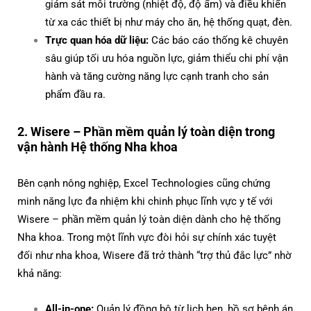
giám sát môi trường (nhiệt độ, độ ẩm) và điều khiển
từ xa các thiết bị như máy cho ăn, hệ thống quạt, đèn.
Trực quan hóa dữ liệu:
Các báo cáo thống kê chuyên
sâu giúp tối ưu hóa nguồn lực, giảm thiểu chi phí vận
hành và tăng cường năng lực cạnh tranh cho sản
phẩm đầu ra.
2. Wisere – Phần mềm quản lý toàn diện trong
vận hành Hệ thống Nha khoa
Bên cạnh nông nghiệp, Excel Technologies cũng chứng
minh năng lực đa nhiệm khi chinh phục lĩnh vực y tế với
Wisere – phần mềm quản lý toàn diện dành cho hệ thống
Nha khoa. Trong một lĩnh vực đòi hỏi sự chính xác tuyệt
đối như nha khoa, Wisere đã trở thành “trợ thủ đắc lực” nhờ
khả năng:
All-in-one:
Quản lý đồng bộ từ lịch hẹn, hồ sơ bệnh án