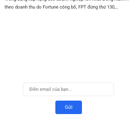
theo doanh thu do Fortune công bố, FPT đứng thứ 130,…
Cùng phát triển với
VIDTI
Đăng ký để nhận được thông tin mới nhất.