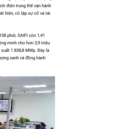
ới điện trung thế vận hành
t hiện, cô lập sự cố và tái
58 phút, SAIFI còn 1,41
ông minh cho hơn 3,9 triệu
g suất 1.838,8 MWp. Đây là
 lượng xanh và đồng hành