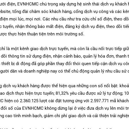
lưới điện, EVNHCMC chú trọng xây dựng hệ sinh thái dịch vụ khách 
te, tổng đài chăm sóc khách hàng, cổng dịch vụ công và các kênh
 điện mọi lúc, mọi nơi. Các nhu cầu như tra cứu chỉ số điện, theo dõ
ực tuyến, nhận thông báo mất điện, đăng ký dịch vụ điện, theo dõi ti
ược thực hiện thuận tiện trên môi trường số.
là một kênh giao dịch trực tuyến, mà còn là cầu nối trực tiếp gi
dõi thông tin sử dụng điện, nhận cảnh báo, quản lý hóa đơn, thanh
 thiết bị di động đã góp phần thay đổi thói quen tiếp cận dịch vụ cô
, người dân và doanh nghiệp nay có thể chủ động quản lý nhu cầu sử 
g dịch vụ khách hàng được thể hiện qua những con số nổi bật: khoản
ao dịch thực hiện trực tuyến; 81,32% yêu cầu được xử lý tự động; 
 hiện có 2.360.125 lượt cài đặt tương ứng với 2.597.771 mã khác
 đổi số của EVNHCMC không dừng lại ở việc đưa dịch vụ lên môi t
âng cao tính minh bạch, giảm chi phí giao dịch và cải thiện trải ngh