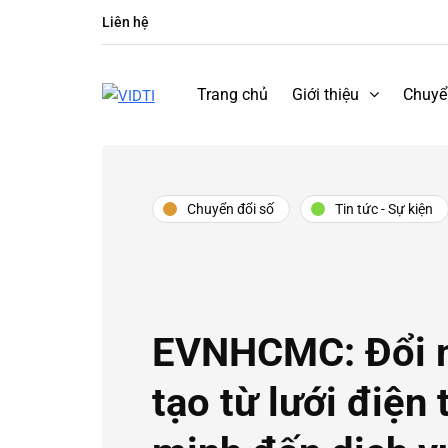
Liên hệ
Trang chủ
Giới thiệu
Chuyể
Chuyển đổi số
Tin tức - Sự kiện
EVNHCMC: Đổi 
tạo từ lưới điện