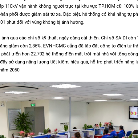
áp 110kV vận hành không người trực tại khu vực TP.HCM cũ; 100% lư
hân phối được giám sát từ xa. Đặc biệt, hệ thống có khả năng tự phá
i 01 phút đối với vùng không bị ảnh hưởng.
nh qua các chỉ số kỹ thuật ngày càng cải thiện. Chỉ số SAIDI còn 1
n năng giảm còn 2,86%. EVNHCMC cũng đã lắp đặt công tơ điện tử th
 phát triển hơn 22.702 hệ thống điện mặt trời mái nhà với tổng côn
đẩy sử dụng năng lượng tiết kiệm, hiệu quả, hỗ trợ phát triển năng
 năm 2050.