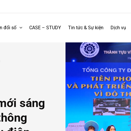
n đổi số
CASE – STUDY
Tin tức & Sự kiện
Dịch vụ
mới sáng
 thông