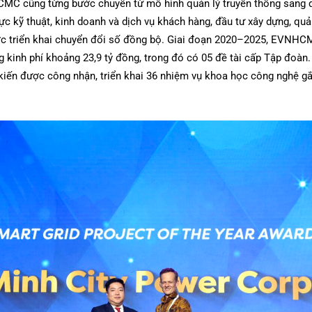
CMC cũng từng bước chuyển từ mô hình quản lý truyền thống sang qu
ực kỹ thuật, kinh doanh và dịch vụ khách hàng, đầu tư xây dựng, quản
c triển khai chuyển đổi số đồng bộ. Giai đoạn 2020–2025, EVNHCMC
g kinh phí khoảng 23,9 tỷ đồng, trong đó có 05 đề tài cấp Tập đoàn
iến được công nhận, triển khai 36 nhiệm vụ khoa học công nghệ gắn