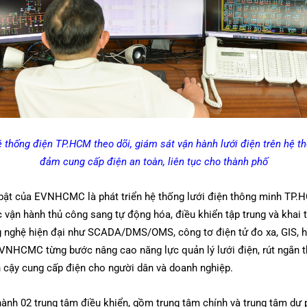
thống điện TP.HCM theo dõi, giám sát vận hành lưới điện trên hệ th
đảm cung cấp điện an toàn, liên tục cho thành phố
bật của EVNHCMC là phát triển hệ thống lưới điện thông minh TP.
ận hành thủ công sang tự động hóa, điều khiển tập trung và khai th
g nghệ hiện đại như SCADA/DMS/OMS, công tơ điện tử đo xa, GIS, h
EVNHCMC từng bước nâng cao năng lực quản lý lưới điện, rút ngắn th
in cậy cung cấp điện cho người dân và doanh nghiệp.
h 02 trung tâm điều khiển, gồm trung tâm chính và trung tâm dự p