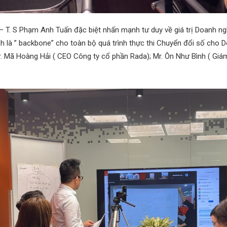
 – T. S Phạm Anh Tuấn đặc biệt nhấn mạnh tư duy về giá trị Doanh n
nh là ” backbone” cho toàn bộ quá trình thực thi Chuyển đổi số cho 
r. Mã Hoàng Hải ( CEO Công ty cổ phần Rada); Mr. Ôn Như Bình ( Giá