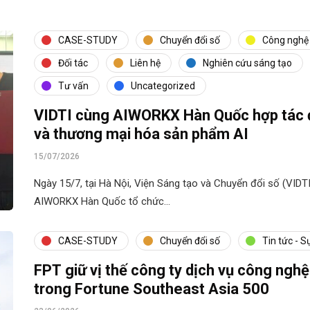
CASE-STUDY
Chuyển đổi số
Công nghệ
Đối tác
Liên hệ
Nghiên cứu sáng tạo
Tư vấn
Uncategorized
VIDTI cùng AIWORKX Hàn Quốc hợp tác đà
và thương mại hóa sản phẩm AI
15/07/2026
Ngày 15/7, tại Hà Nội, Viện Sáng tạo và Chuyển đổi số (VIDTI
AIWORKX Hàn Quốc tổ chức…
CASE-STUDY
Chuyển đổi số
Tin tức - S
FPT giữ vị thế công ty dịch vụ công nghệ
trong Fortune Southeast Asia 500