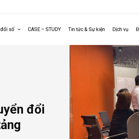
 đổi số
CASE – STUDY
Tin tức & Sự kiện
Dịch vụ
Đ
uyển đổi
tảng