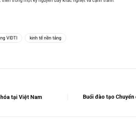
 triển trong một kỷ nguyên đầy khắc nghiệt và cạnh tranh.
ng VIDTI
kinh tế nền tảng
Buổi đào tạo Chuyển 
ố hóa tại Việt Nam