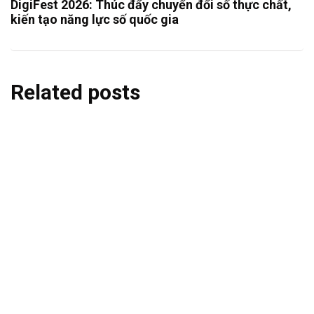
DigiFest 2026: Thúc đẩy chuyển đổi số thực chất,
kiến tạo năng lực số quốc gia
Related posts
CASE-STUDY
Chuyển đổi số
Công nghệ
Đào tạo
Đối tác
Liên hệ
Nghiên cứu sáng tạo
Tin tức - Sự kiện
Tư vấn
Uncategorized
VIDTI cùng AIWORKX Hàn Quốc hợp tác