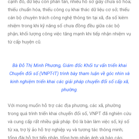
cạnh đó, dữ liệu còn phân tán, nhiều hồ sơ giấy chưa số hóa;
thiếu chuẩn hóa, thiếu công cụ khai thác dữ liệu cơ sở; thiếu
cán bộ chuyên trách công nghệ thông tin tại xã, đa số kiêm
nhiệm trong khi kỹ năng số chưa đồng đều giữa các bộ
phận; khối lượng công việc tăng mạnh khi tiếp nhận nhiệm vụ
từ cấp huyện cũ.
Bà Đỗ Thị Minh Phương, Giám đốc Khối tư vấn triển khai
Chuyển đổi số (VNPT-IT) trình bày tham luận về góc nhìn và
kinh nghiệm triển khai các giải pháp chuyển đổi số cấp xã,
phường.
Với mong muốn hỗ trợ các địa phương, các xã, phường
trong quá trình triển khai chuyển đổi số, VNPT đã nghiên cứu
và cung cấp rất nhiều giải pháp. Đó là bàn làm việc số, ký số
từ xa, trợ lý ảo hỗ trợ nghiệp vụ và tương tác thông minh;
tổng đài hỗ trợ tiếp nhận, tổng hợp phản ánh và báo cáo;