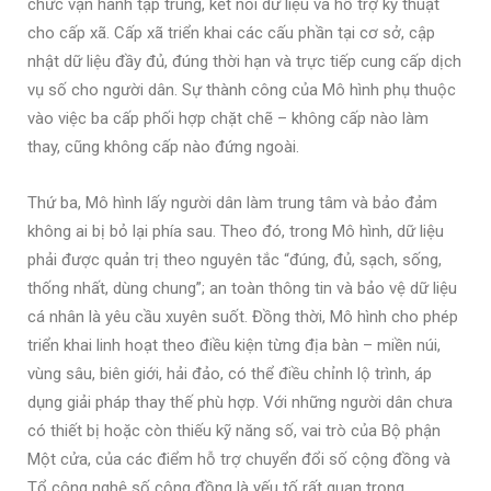
chức vận hành tập trung, kết nối dữ liệu và hỗ trợ kỹ thuật
cho cấp xã. Cấp xã triển khai các cấu phần tại cơ sở, cập
nhật dữ liệu đầy đủ, đúng thời hạn và trực tiếp cung cấp dịch
vụ số cho người dân. Sự thành công của Mô hình phụ thuộc
vào việc ba cấp phối hợp chặt chẽ – không cấp nào làm
thay, cũng không cấp nào đứng ngoài.
Thứ ba, Mô hình lấy người dân làm trung tâm và bảo đảm
không ai bị bỏ lại phía sau. Theo đó, trong Mô hình, dữ liệu
phải được quản trị theo nguyên tắc “đúng, đủ, sạch, sống,
thống nhất, dùng chung”; an toàn thông tin và bảo vệ dữ liệu
cá nhân là yêu cầu xuyên suốt. Đồng thời, Mô hình cho phép
triển khai linh hoạt theo điều kiện từng địa bàn – miền núi,
vùng sâu, biên giới, hải đảo, có thể điều chỉnh lộ trình, áp
dụng giải pháp thay thế phù hợp. Với những người dân chưa
có thiết bị hoặc còn thiếu kỹ năng số, vai trò của Bộ phận
Một cửa, của các điểm hỗ trợ chuyển đổi số cộng đồng và
Tổ công nghệ số cộng đồng là yếu tố rất quan trọng.