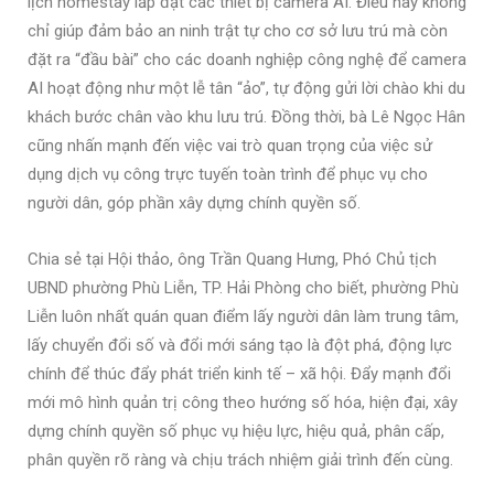
lịch homestay lắp đặt các thiết bị camera AI. Điều này không
chỉ giúp đảm bảo an ninh trật tự cho cơ sở lưu trú mà còn
đặt ra “đầu bài” cho các doanh nghiệp công nghệ để camera
AI hoạt động như một lễ tân “ảo”, tự động gửi lời chào khi du
khách bước chân vào khu lưu trú. Đồng thời, bà Lê Ngọc Hân
cũng nhấn mạnh đến việc vai trò quan trọng của việc sử
dụng dịch vụ công trực tuyến toàn trình để phục vụ cho
người dân, góp phần xây dựng chính quyền số.
Chia sẻ tại Hội thảo, ông Trần Quang Hưng, Phó Chủ tịch
UBND phường Phù Liễn, TP. Hải Phòng cho biết, phường Phù
Liễn luôn nhất quán quan điểm lấy người dân làm trung tâm,
lấy chuyển đổi số và đổi mới sáng tạo là đột phá, động lực
chính để thúc đẩy phát triển kinh tế – xã hội. Đẩy mạnh đổi
mới mô hình quản trị công theo hướng số hóa, hiện đại, xây
dựng chính quyền số phục vụ hiệu lực, hiệu quả, phân cấp,
phân quyền rõ ràng và chịu trách nhiệm giải trình đến cùng.